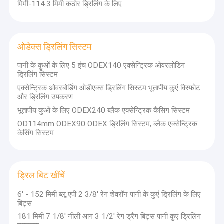
मिमी-114.3 मिमी कठोर ड्रिलिंग के लिए
आरसी हथौड़े और बिट्स,ओडेक्स
फैक्टरी यात्रा
टॉपहैमर
प्रणाली, सममित प्रणाली, डीटीएच
उपकरण
ड्रिल रॉड और टॉप हैमर ड्रिलिंग
गुणवत्ता नियंत्रण
टूल्स, हमारे टूल्स का व्यापक रूप से
थ्रेडः
खनन, क्वारिंग, जल कुएं ड्रिलिंग
ओडेक्स ड्रिलिंग सिस्टम
R22,
आदि सहित विभिन्न ड्रिलिंग
हमसे संपर्क करें
R25,
अनुप्रयोगों में उपयोग किया जाता
R28,
पानी के कुओं के लिए 5 इंच ODEX140 एक्सेन्ट्रिक ओवरलोडिंग
है।
R32,
ड्रिलिंग सिस्टम
समाचार
R35,
एक्सेन्ट्रिक ओवरबोर्डिंग ओडीएक्स ड्रिलिंग सिस्टम भूतापीय कुएं विस्फोट
R38,
और ड्रिलिंग उपकरण
हम विनिर्देश प्रदान कर सकते हैंः
सभी मामलों
T38,
T45,
भूतापीय कुओं के लिए ODEX240 ब्लैक एक्सेन्ट्रिक कैसिंग सिस्टम
डीटीएच हथौड़ों की सीमाः 3"-12"
आरसी
T51,
कनेक्शन
OD114mm ODEX90 ODEX ड्रिलिंग सिस्टम, ब्लैक एक्सेन्ट्रिक
डीटीएच बिट्स रेंजः 90 मिमी -
आरसी
बिट्स
ST58,
धागाः 3
केसिंग सिस्टम
600 मिमी
हथौड़ों
रेंजः
GT60,
"-4.5"
डीटीएच ड्रिलिंग उपकरण
डीटीएच ओपनर बिट्सः 4 "-10"
की
84
GT68
रिमेट, 4
से 82/165 मिमी से 445/660
सीमाः
मिमी -
बटन बिट
"-4.5"
मिमी तक
3"-6"
152
चेहरे
डाउन द होल हैमर
Metzke
शैंक्स: बीआर श्रृंखला, डीएचडी,
मिमी
डिजाइनः
ड्रिल बिट खींचें
सीओपी, मिशन, मैच; एसडी; क्यूएल;
फ्लैट
डीटीएच ड्रिल बिट्स
नुमा।
चेहरा,
6' - 152 मिमी ब्लू एपी 2 3/8' रेग शेवरॉन पानी के कुएं ड्रिलिंग के लिए
ड्रॉप
बिट्स
डीटीएच ड्रिल पाइप
केंद्र,
181 मिमी 7 1/8' नीली आग 3 1/2' रेग ड्रैग बिट्स पानी कुएं ड्रिलिंग
बटन बिट