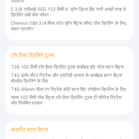
उपकरण
बॉडी
रिवर्स सर्कुलेशन हथौड़ा
टाइप:
2 3/8 'एपीआई REG 152 मिमी 6' ड्रैग ड्रिल बिट पानी अच्छी तरह से
नॉर्मल और
ड्रिलिंग लंबी सेवा जीवन
आरसी ड्रिल बिट
रेट्रैक
Chevron टाइप 3/4 विंग्स स्टेप ड्रैग बिट्स सॉफ्ट रॉक ड्रिलिंग के लिए,
बटन
महान प्रदर्शन
बिट्स
सिमेट्रिक्स ओवरबोर्ड ड्रिलिंग सिस्टम
व्यासः
45mm-
डबल वॉल आरसी ड्रिल पाइप
152mm
टॉप हैमर ड्रिलिंग टूल्स
ओडेक्स ड्रिलिंग सिस्टम
T38 102 मिमी टॉप हैमर ड्रिलिंग टूल्स कार्बाइड हॉट प्रेस बटन बिट्स
ड्रिल बिट खींचें
T45 ड्रॉप सेंटर रिट्रैक और एसटीडी प्रकार के कार्बाइड बटन बिट्स
बोरहोल ड्रिलिंग के लिए
टॉप हैमर ड्रिलिंग टूल्स
T45-89mm पीला रंग रिट्रैक बॉडी बटन बिट टॉपहैमर ड्रिलिंग के लिए
व्यास 102 मिमी रॉक बिट्स टॉप हैमर ड्रिलिंग टूल्स टी सीरीज रिट्रैक
कंक्रीट बटन बिट्स
और नियमित प्रकार
हमने विभिन्न देशों के ग्राहकों के साथ दीर्घकालिक व्यापार संबंध स्थापित किए हैं, विशेष
हीरा कोर ड्रिलिंग उपकरण
रूप से यूरोप, अफ्रीका, ऑस्ट्रेलिया, दक्षिण अमेरिकी देशों और आदि में
बटन बिट ग्राइंडर
कंक्रीट बटन बिट्स