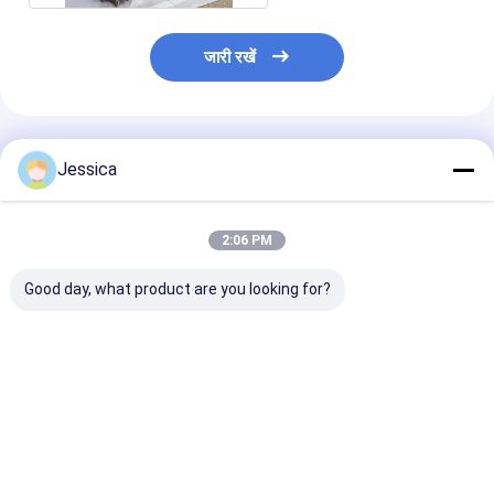
जारी रखें
अनुशंसित उत्पाद
Jessica
2:06 PM
Good day, what product are you looking for?
Cop54 उच्च वायु दबाव
कॉप44 पानी के कुएं की
वाटरवेल/ब्लास्टिंग ड्
डीटीएच ड्रिल हथौड़ा
ड्रिलिंग के लिए डीटीएच हैमर
लिए Cop32 डाउन 
डीटीएच ड्रिलिंग हैम
सबसे अच्छी कीमत
सबसे अच्छी कीमत
सबसे अच्छी 