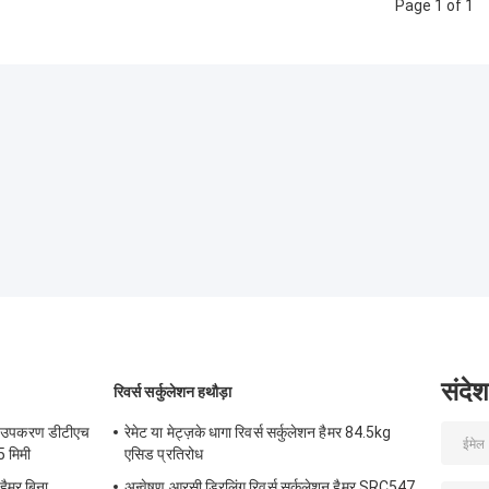
Page 1 of 1
संदेश
रिवर्स सर्कुलेशन हथौड़ा
ंग उपकरण डीटीएच
रेमेट या मेट्ज़के धागा रिवर्स सर्कुलेशन हैमर 84.5kg
5 मिमी
एसिड प्रतिरोध
हैमर बिना
अन्वेषण आरसी ड्रिलिंग रिवर्स सर्कुलेशन हैमर SRC547