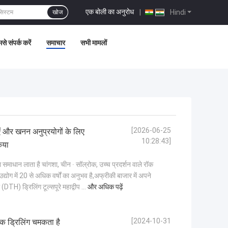
एक बोली का अनुरोध
|
Hindi
खोज
से संपर्क करें
समाचार
सभी मामलों
[2026-06-25
ं और खनन अनुप्रयोगों के लिए
10:28:43]
िया
 समाधान लाता है चांगशा, चीन ∙ सॉल्रोक, उच्च प्रदर्शन वाले रॉक
उद्योग में 20 से अधिक वर्षों का अनुभव है,अफ्रीकी बाजार में अपने
H) ड्रिलिंग टूल्सपूरे महाद्वीप ...
और अधिक पढ़ें
[2024-10-31
ोक ड्रिलिंग चमकता है