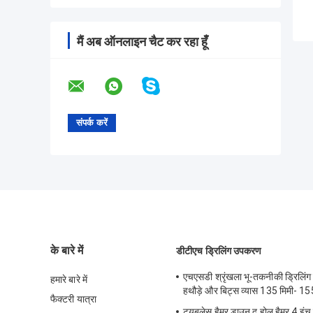
मैं अब ऑनलाइन चैट कर रहा हूँ
के बारे में
डीटीएच ड्रिलिंग उपकरण
एचएसडी श्रृंखला भू-तकनीकी ड्रिलि
हमारे बारे में
हथौड़े और बिट्स व्यास 135 मिमी- 15
फैक्टरी यात्रा
ट्यूबलेस हैमर डाउन द होल हैमर 4 इंच 