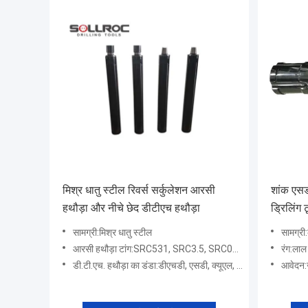
मिश्र धातु स्टील रिवर्स सर्कुलेशन आरसी
शांक एस
हथौड़ा और नीचे छेद डीटीएच हथौड़ा
ड्रिलिंग 
मिमी लंबे
सामग्री:मिश्र धातु स्टील
सामग्री:
आरसी हथौड़ा टांग:SRC531, SRC3.5, SRC004, SRC542, SRC543, SRC545, SRC547, SRC040, SRC052, SRC054, SRCM5456
रंग:लाल
डी.टी.एच. हथौड़ा का डंडा:डीएचडी, एसडी, क्यूएल, मिशन, नुमा आदि के साथ 2 से 18 इंच
आवेदन: