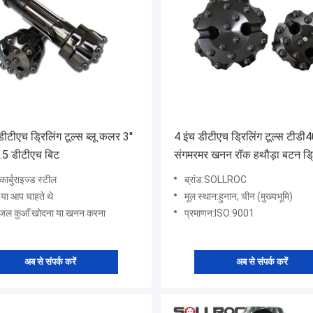
ीटीएच ड्रिलिंग टूल्स ब्लू कलर 3''
4 इंच डीटीएच ड्रिलिंग टूल्स टीडी
.5 डीटीएच बिट
संगमरमर खनन रॉक हथौड़ा बटन ड्
कार्बुराइज्ड स्टील
ब्रांड:SOLLROC
 या आप चाहते थे
मूल स्थान:हुनान, चीन (मुख्यभूमि)
जल कुआँ खोदना या खनन करना
प्रमाणन:ISO:9001
अब से संपर्क करें
अब से संपर्क करें