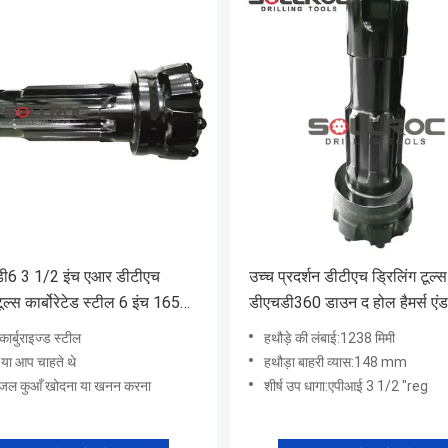
डी6 3 1/2 इंच एआर डीटीएच
उच्च प्रदर्शन डीटीएच ड्रिलिंग टूल्स
टूल्स कार्बोरेटेड स्टील 6 इंच 165
डीएचडी360 डाउन द होल हैमर्स एंड
 जीवन
कार्बुराइज्ड स्टील
हथौड़े की लंबाई:1238 मिमी
 या आप चाहते थे
हथौड़ा बाहरी व्यास:148 mm
जल कुआँ खोदना या खनन करना
शीर्ष उप धागा:एपीआई 3 1/2 "reg