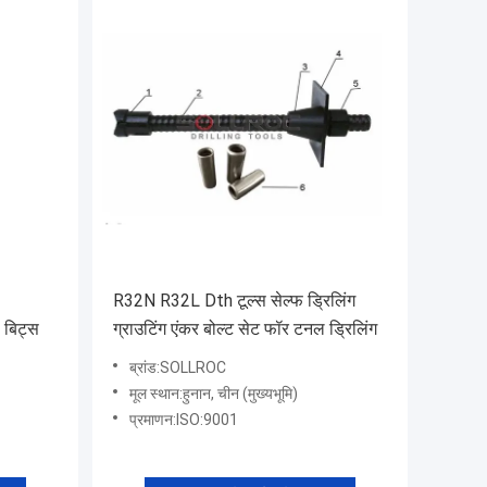
R32N R32L Dth टूल्स सेल्फ ड्रिलिंग
 बिट्स
ग्राउटिंग एंकर बोल्ट सेट फॉर टनल ड्रिलिंग
ब्रांड:SOLLROC
मूल स्थान:हुनान, चीन (मुख्यभूमि)
प्रमाणन:ISO:9001