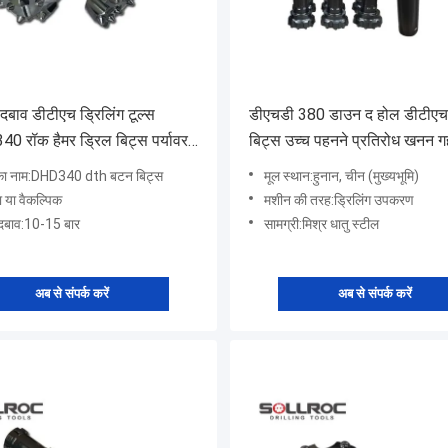
 दबाव डीटीएच ड्रिलिंग टूल्स
डीएचडी 380 डाउन द होल डीटीएच
40 रॉक हैमर ड्रिल बिट्स पर्यावरण
बिट्स उच्च पहनने प्रतिरोध खनन ग
ल
के लिए
 का नाम:DHD340 dth बटन बिट्स
मूल स्थान:हुनान, चीन (मुख्यभूमि)
ा या वैकल्पिक
मशीन की तरह:ड्रिलिंग उपकरण
 दबाव:10-15 बार
सामग्री:मिश्र धातु स्टील
अब से संपर्क करें
अब से संपर्क करें