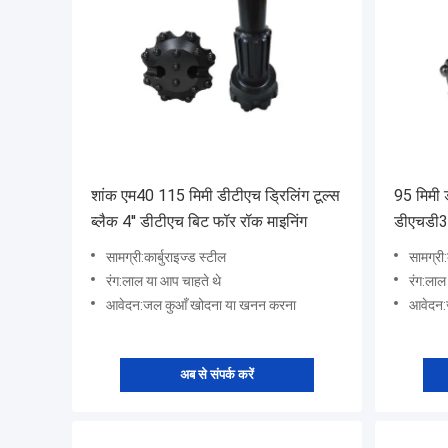
शांक एम40 115 मिमी डीटीएच ड्रिलिंग टूल्स
95 मिमी ड
ब्लैक 4'' डीटीएच बिट फॉर रॉक माइनिंग
डीएचडी3
सामग्री:कार्बुराइज्ड स्टील
सामग्री:
रंग:लाल या आप चाहते थे
रंग:लाल
आवेदन:जल कुआँ खोदना या खनन करना
आवेदन:
अब से संपर्क करें