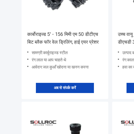
कार्बोराइज्ड 5' - 156 मिमी एम 50 डीटीएच
उच्च वायु
बिट ब्लैक फॉर वेल ड्रिलिंग, हाई एयर प्रेशर
डीएचडी 3
के अनुकू
सामग्री:कार्बुराइज्ड स्टील
उत्पाद
रंग:लाल या आप चाहते थे
रंग:काल
आवेदन:जल कुआँ खोदना या खनन करना
हवा का
अब से संपर्क करें