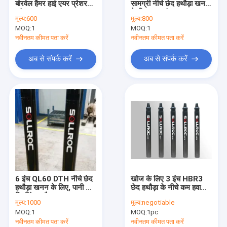
बोरवेल हैमर हाई एयर प्रेशर
सामग्री नीचे छेद हथौड़ा खनन
रिवर्स सर्कुलेशन हथौड़ा
शांक
के लिए लाल रंग
मूल्य:
600
मूल्य:
800
MOQ:
आरसी ड्रिल बिट
1
MOQ:
1
नवीनतम कीमत पता करें
नवीनतम कीमत पता करें
सिमेट्रिक्स ओवरबोर्ड ड्रिलिंग सिस्टम
अब से संपर्क करें
अब से संपर्क करें
डबल वॉल आरसी ड्रिल पाइप
ओडेक्स ड्रिलिंग सिस्टम
ड्रिल बिट खींचें
टॉप हैमर ड्रिलिंग टूल्स
कंक्रीट बटन बिट्स
6 इंच QL60 DTH नीचे छेद
खोज के लिए 3 इंच HBR3
हीरा कोर ड्रिलिंग उपकरण
हथौड़ा खनन के लिए, पानी कुएं
छेद हथौड़ा के नीचे कम हवा
ड्रिलिंग हथौड़ा
काम दबाव
मूल्य:
1000
मूल्य:
negotiable
बटन बिट ग्राइंडर
MOQ:
1
MOQ:
1pc
नवीनतम कीमत पता करें
नवीनतम कीमत पता करें