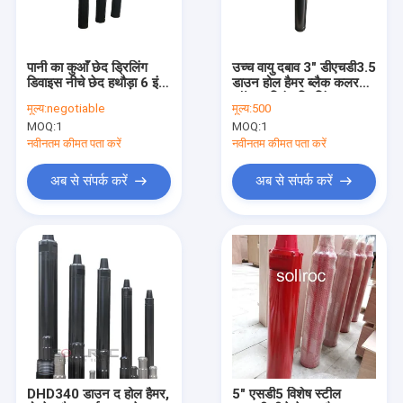
फैक्टरी यात्रा
गुणवत्ता नियंत्रण
पानी का कुआँ छेद ड्रिलिंग
उच्च वायु दबाव 3" डीएचडी3.5
डिवाइस नीचे छेद हथौड़ा 6 इंच
डाउन होल हैमर ब्लैक कलर
हमसे संपर्क करें
QL60
फॉर ब्लास्टिंग ड्रिलिंग
मूल्य:
negotiable
मूल्य:
500
MOQ:
1
MOQ:
1
समाचार
नवीनतम कीमत पता करें
नवीनतम कीमत पता करें
सभी मामलों
अब से संपर्क करें
अब से संपर्क करें
डीटीएच ड्रिलिंग उपकरण
डाउन द होल हैमर
डीटीएच ड्रिल बिट्स
डीटीएच ड्रिल पाइप
DHD340 डाउन द होल हैमर,
5" एसडी5 विशेष स्टील