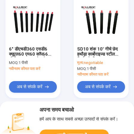
6" डीएचडी360 एसडी6
SD10 शंक 10' नीचे छेद
क्यूएल60 एम60 कॉप66
हथौड़ा कार्बोराइज्ड स्टील
डीटीएच डाउन द होल हैमर
निर्माण के लिए
MOQ:
1 पीसी
मूल्य:
negotiable
फॉर वाटर वेल ड्रिलिंग
नवीनतम कीमत पता करें
MOQ:
1 पीसी
नवीनतम कीमत पता करें
अब से संपर्क करें
अब से संपर्क करें
अपना समय बचाओ
हमें आप के साथ सबसे अच्छा उत्पादों से संपर्क करें।