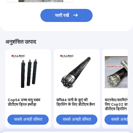
जारी रखें
अनुशंसित उत्पाद
Cop54 उच्च वायु दबाव
कॉप44 पानी के कुएं की
वाटरवेल/ब्लास्टिंग ड्
डीटीएच ड्रिल हथौड़ा
ड्रिलिंग के लिए डीटीएच हैमर
लिए Cop32 डाउन 
डीटीएच ड्रिलिंग हैम
सबसे अच्छी कीमत
सबसे अच्छी कीमत
सबसे अच्छी 