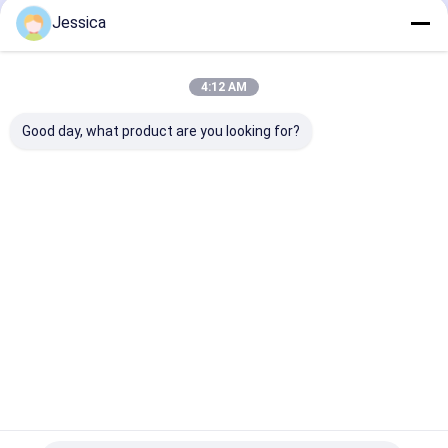
Jessica
होम
हमारे बारे में
हमसे संपर्क करें
Desktop Site
साइटमैप
गोपनीयता नीति
गुणवत्ता
डीटीएच ड्रिलिंग उपकरण
चीन का कारखाना.Copyright © 2026 Changsha
4:12 AM
Sollroc Engineering Equipments Co., Ltd. All Rights Reserved.
Good day, what product are you looking for?
होम
उत्पाद
हमारे बारे में