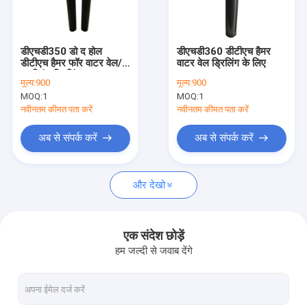
फैक्टरी यात्रा
गुणवत्ता नियंत्रण
डीएचडी350 डो द होल
डीएचडी360 डीटीएच हैमर
डीटीएच हैमर फॉर वाटर वेल/
वाटर वेल ड्रिलिंग के लिए
हमसे संपर्क करें
ब्लास्टिंग ड्रिलिंग
मूल्य:
900
मूल्य:
900
MOQ:
1
MOQ:
1
समाचार
नवीनतम कीमत पता करें
नवीनतम कीमत पता करें
सभी मामलों
अब से संपर्क करें
अब से संपर्क करें
और देखो
डीटीएच ड्रिलिंग उपकरण
डाउन द होल हैमर
एक संदेश छोड़ें
हम जल्दी से जवाब देंगे
डीटीएच ड्रिल बिट्स
डीटीएच ड्रिल पाइप