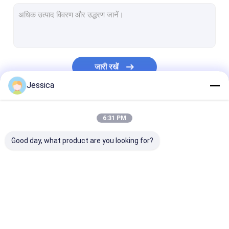
रिवर्स सर्कुलेशन हथौड़ा
आरसी ड्रिल बिट
सिमेट्रिक्स ओवरबोर्ड ड्रिलिंग सिस्टम
जारी रखें
डबल वॉल आरसी ड्रिल पाइप
Jessica
ओडेक्स ड्रिलिंग सिस्टम
हमारी श्रेणियाँ
6:31 PM
ड्रिल बिट खींचें
Good day, what product are you looking for?
टॉप हैमर ड्रिलिंग टूल्स
कंक्रीट बटन बिट्स
हीरा कोर ड्रिलिंग उपकरण
डीटीएच ड्रिलिंग उपकरण
डाउन द होल हैमर
डीटीएच ड्रिल बिट्स
बटन बिट ग्राइंडर