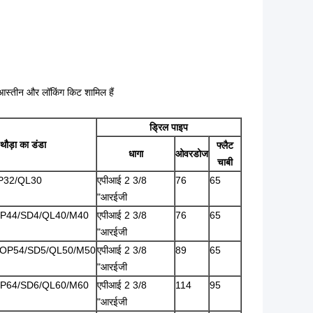
ड आस्तीन और लॉकिंग किट शामिल हैं
ड्रिल पाइप
थौड़ा का डंडा
फ्लैट
धागा
ओवरडोज
चाबी
P32/QL30
एपीआई 2 3/8
76
65
"आरईजी
P44/SD4/QL40/M40
एपीआई 2 3/8
76
65
"आरईजी
OP54/SD5/QL50/M50
एपीआई 2 3/8
89
65
"आरईजी
P64/SD6/QL60/M60
एपीआई 2 3/8
114
95
"आरईजी