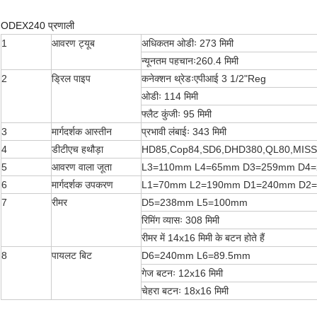
ODEX240 प्रणाली
1
आवरण ट्यूब
अधिकतम ओडीः 273 मिमी
न्यूनतम पहचानः260.4 मिमी
2
ड्रिल पाइप
कनेक्शन थ्रेडःएपीआई 3 1/2"Reg
ओडीः 114 मिमी
फ्लैट कुंजीः 95 मिमी
3
मार्गदर्शक आस्तीन
प्रभावी लंबाईः 343 मिमी
4
डीटीएच हथौड़ा
HD85,Cop84,SD6,DHD380,QL80,MIS
5
आवरण वाला जूता
L3=110mm L4=65mm D3=259mm D4
6
मार्गदर्शक उपकरण
L1=70mm L2=190mm D1=240mm D2
7
रीमर
D5=238mm L5=100mm
रिमिंग व्यासः 308 मिमी
रीमर में 14x16 मिमी के बटन होते हैं
8
पायलट बिट
D6=240mm L6=89.5mm
गेज बटनः 12x16 मिमी
चेहरा बटनः 18x16 मिमी