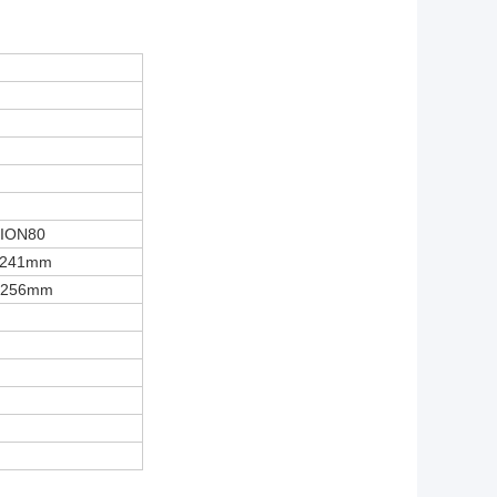
SION80
=241mm
=256mm