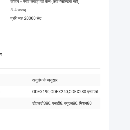
कार्टन + प्लाई लकड़ी का केस (कोई प्लास्टिक नहीं)
3-4 सप्ताह
प्रति माह 20000 सेट
म
अनुरोध के अनुसार
:
ODEX190,ODEX240,ODEX280 प्रणाली
डीएचडी380, एसडी8, क्यूएल80, मिशन80