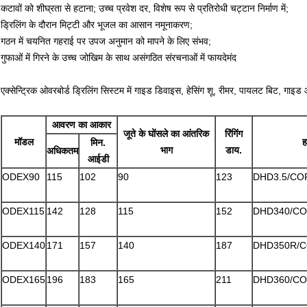
कटावों को शीघ्रता से हटाना; उच्च प्रवेश दर, विशेष रूप से प्रतिरोधी चट्टान निर्माण में;
ड्रिलिंग के दौरान मिट्टी और भूजल का आसान नमूनाकरण;
गठन में चयनित गहराई पर उपज अनुमान को मापने के लिए संभव;
गुफाओं में गिरने के उच्च जोखिम के साथ असंगठित संरचनाओं में फायदेमंद
एक्सेन्ट्रिक ओवरबोर्ड ड्रिलिंग सिस्टम में गाइड डिवाइस, हेसिंग शू, रीमर, पायलट बिट, गाइ
आवरण का आकार
जूते के घोंसले का आंतरिक
रिंगिंग
मॉडल
ह
मिन.
भाग
डाय.
अधिकतम
आईडी
ODEX90
115
102
90
123
DHD3.5/CO
ODEX115
142
128
115
152
DHD340/CO
ODEX140
171
157
140
187
DHD350R/C
ODEX165
196
183
165
211
DHD360/CO