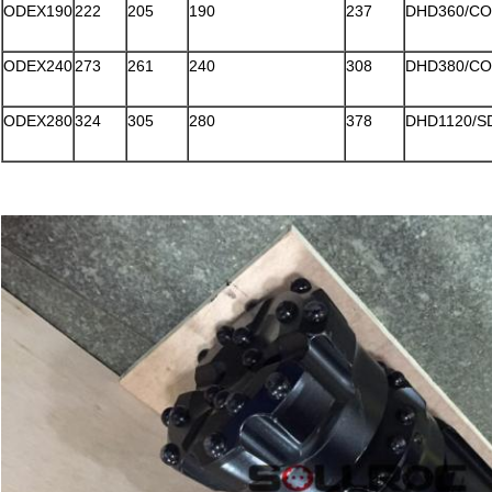
ODEX190
222
205
190
237
DHD360/CO
ODEX240
273
261
240
308
DHD380/CO
ODEX280
324
305
280
378
DHD1120/S