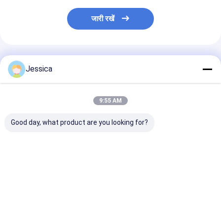
जारी रखें
अनुशंसित उत्पाद
Jessica
9:55 AM
Good day, what product are you looking for?
खनन के लिए 4''-110mm
SOLLROC COP44
SOLLROC/घोड़े के
डाउन द होल डीटीएच ड्रिल
डाउन द होल/4 इंच डीथ बिट
डीटीएच ड्रिल बिट्
बिट
वाटर वेल ड्रिलिंग के लिए
बिट्स/COP32/3 इ
के लिए डीटीएच बिट्
सबसे अच्छी कीमत
सबसे अच्छी कीमत
सबसे अच्छी 