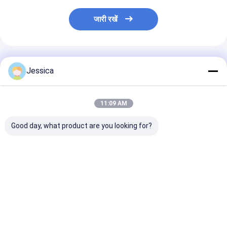
जारी रखें
अनुशंसित उत्पाद
Jessica
11:09 AM
Good day, what product are you looking for?
बटन व्यास 8x14 से 10x14
बटन व्यास 8x14-10x14
आकार के अनुसार भिन
मिमी आरसी ड्रिल बिट
मिमी खनन बिट गारंटी और
है आरसी ड्रिल बिट 
वोलफॉर्म कार्बाइड सामग्री
बिक्री के बाद सेवा कठोर
थ्रेड रेमेटमेट्ज़के 
कुल लंबाई 100 मिमी से 300
परिस्थितियों में इष्टतम प्रदर्शन
एपीआई स्थायित्व औ
मिमी स्थिरता के लिए इंजीनियर
के लिए डिज़ाइन किया गया
परिशुद्धता ड्रिलिंग क
सबसे अच्छी कीमत
सबसे अच्छी कीमत
सबसे अच्छी 
इंजीनियर किया गया