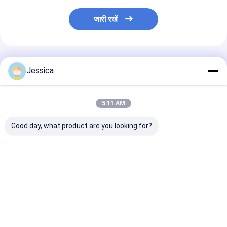
जारी रखें
अनुशंसित उत्पाद
Jessica
5:11 AM
Good day, what product are you looking for?
High Performance
High Performance
SRC542 4.5inc
SRC543 Reverse
4.5inch Reverse
Hammer with 1
Circulation Hammer
Circulation Hammer
Warranty for 
4.5inch 116mm for
with 116mm OD and
Performance W
121-146mm Hole
1 Year Warranty for
Drilling and M
सबसे अच्छी कीमत
सबसे अच्छी कीमत
सबसे अच्छी 
Range
Geologic Exploration